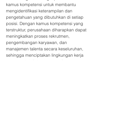
kamus kompetensi untuk membantu 
mengidentifikasi keterampilan dan 
pengetahuan yang dibutuhkan di setiap 
posisi. Dengan kamus kompetensi yang 
terstruktur, perusahaan diharapkan dapat 
meningkatkan proses rekrutmen, 
pengembangan karyawan, dan 
manajemen talenta secara keseluruhan, 
sehingga menciptakan lingkungan kerja 
yang produktif dan kompetitif.
Tema Acara
Cara Efektif Membuat Kamus Kompetensi 
Perusahaan
Narasumber
Tampilkan Lainnya
Bagikan Event Ini