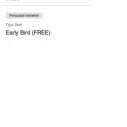
Penjualan berakhir
Tipe tiket
Early Bird (FREE)
Info selengkapnya
Harga
Rp 0
Bagikan Event Ini