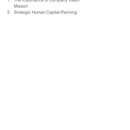
The Importance of Company Vision 
Mission
Strategic Human Capital Planning
Designing Business Process Model
Tampilkan Lainnya
Bagikan Event Ini
Powered by PT Bisadaya Sejahtera