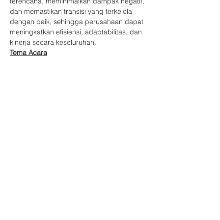
terencana, meminimalkan dampak negatif, 
dan memastikan transisi yang terkelola 
dengan baik, sehingga perusahaan dapat 
meningkatkan efisiensi, adaptabilitas, dan 
kinerja secara keseluruhan.
Tema Acara
Gimana Sih Cara Restrukturisasi 
Organisasi?
Narasumber
Tampilkan Lainnya
Bagikan Event Ini