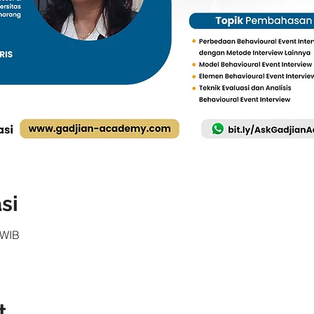
si
 WIB
t