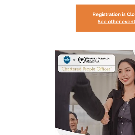
Registration is Cl
See other even