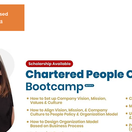
osed
ts