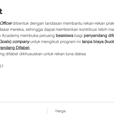
t
Officer
 dibentuk dengan landasan membantu rekan-rekan prakti
asar mereka, sehingga dapat memberikan kontribusi lebih ma
an Academy membuka peluang 
beasiswa
 bagi 
penyandang dif
Goals) 
company
 untuk mengikuti program ini 
tanpa biaya (kuot
andang Difabel:
g difabel dikhususkan untuk rekan tuna daksa 
S1
Harga