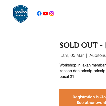
SOLD OUT - 
Kam, 05 Mar
  |  
Auditori
Workshop ini akan memban
konsep dan prinsip-prinsi
pasal 21
Registration is Cl
See other even