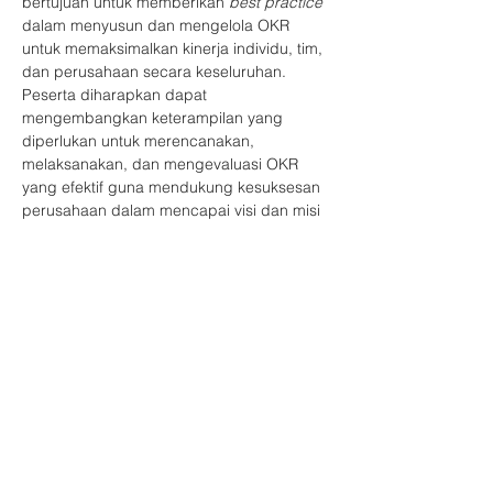
bertujuan untuk memberikan
 best practice
dalam menyusun dan mengelola OKR 
untuk memaksimalkan kinerja individu, tim, 
dan perusahaan secara keseluruhan. 
Peserta diharapkan dapat 
mengembangkan keterampilan yang 
diperlukan untuk merencanakan, 
melaksanakan, dan mengevaluasi OKR 
yang efektif guna mendukung kesuksesan 
perusahaan dalam mencapai visi dan misi 
strategisnya.
Tema Acara
Strategi Efektif Menyusun OKR Karyawan
Tampilkan Lainnya
Bagikan Event Ini