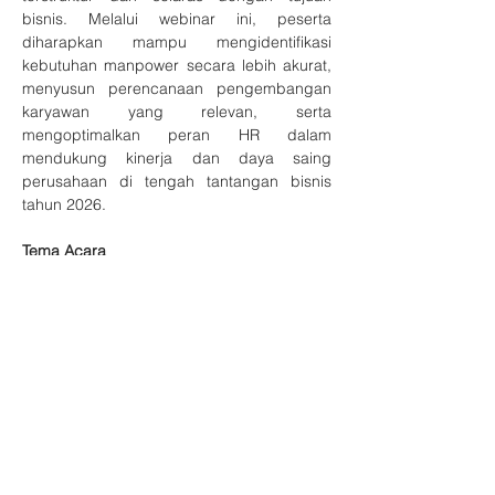
bisnis. Melalui webinar ini, peserta 
diharapkan mampu mengidentifikasi 
kebutuhan manpower secara lebih akurat, 
menyusun perencanaan pengembangan 
karyawan yang relevan, serta 
mengoptimalkan peran HR dalam 
mendukung kinerja dan daya saing 
perusahaan di tengah tantangan bisnis 
tahun 2026.
Tema Acara
Strategi Manpower Planning Menghadapi 
Tahun 2026
Narasumber
Tampilkan Lainnya
Bagikan Event Ini