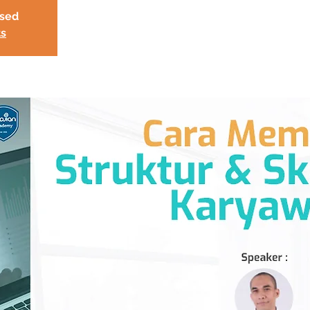
osed
ts