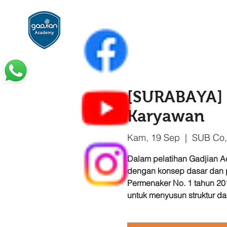
top of page
[SURABAYA] 
Karyawan
Kam, 19 Sep
  |  
SUB Co,
Dalam pelatihan Gadjian Ac
dengan konsep dasar dan p
Permenaker No. 1 tahun 201
untuk menyusun struktur da