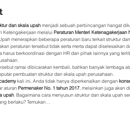
t
uktur dan skala upah
 menjadi sebuah perbincangan hangat di
 Ketengakerjaan melalui 
Peraturan Menteri Ketenagakerjaan 
 Upah menerapkan beberapa peraturan baru terkait struktur da
an peraturan tersebut tidak serta merta dapat diselesaikan d
a harus berkoordinasi dengan HR dan pihak lainnya yang terl
rusahaan.
ersebut ramai dibicarakan kembali, bahkan banyak lembaga atau
putar pembuatan struktur dan skala upah perusahaan.
Academy
 kali ini, Anda tidak hanya diperkenalkan dengan 
konse
 aturan 
Permenaker No. 1 tahun 2017
, melainkan juga akan d
la upah
. 
Bagaimana cara menyusun struktur dan skala upah secar
yang berlaku? Temukan…