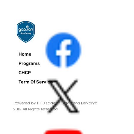
Home
Programs
CHCP
Term Of Service
Powered by PT Bisadaya Sejahtera Berkarya
2019 All Rights Reserved
bottom of page