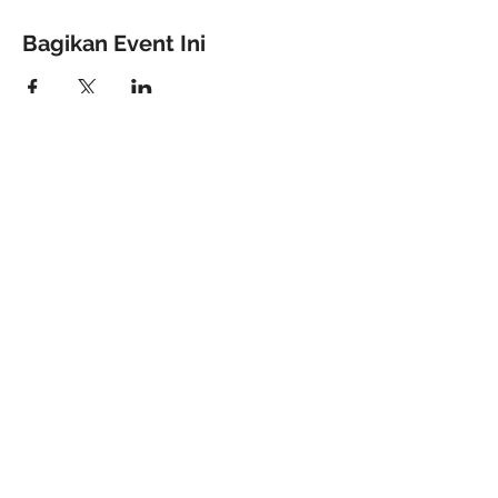
Bagikan Event Ini
Powered by PT Bisadaya Sejahtera
Berkarya
2019 All Rights Reserved