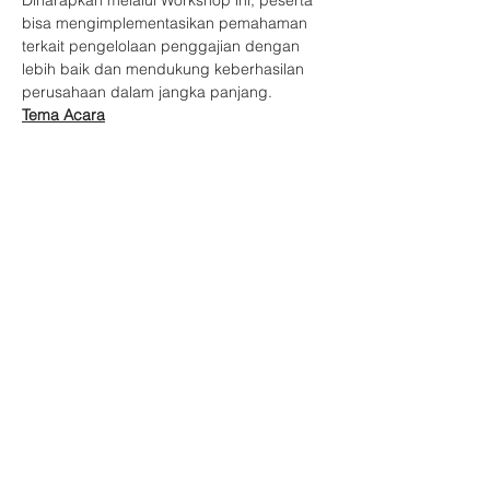
Diharapkan melalui Workshop ini, peserta 
bisa mengimplementasikan pemahaman 
terkait pengelolaan penggajian dengan 
lebih baik dan mendukung keberhasilan 
perusahaan dalam jangka panjang.
Tema Acara
Trilogy Workshop Series: Strategic Payroll 
Management
Narasumber
Tampilkan Lainnya
Bagikan Event Ini